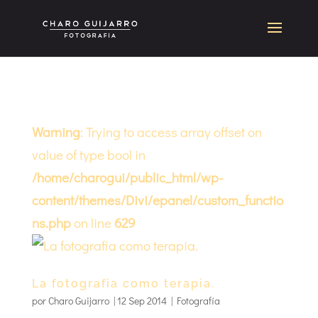
Warning
: Trying to access array offset on
value of type bool in
/home/charogui/public_html/wp-
content/themes/Divi/epanel/custom_functio
ns.php
on line
629
La fotografia como terapia.
por
Charo Guijarro
|
12 Sep 2014
|
Fotografía