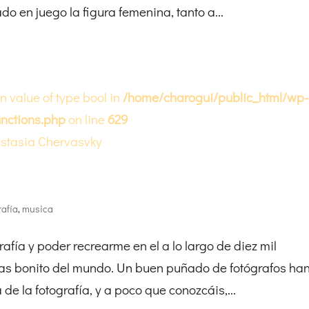
o en juego la figura femenina, tanto a...
on value of type bool in
/home/charogui/public_html/wp-
nctions.php
on line
629
rafía
,
musica
afía y poder recrearme en el a lo largo de diez mil
 mas bonito del mundo. Un buen puñado de fotógrafos ha
de la fotografía, y a poco que conozcáis,...