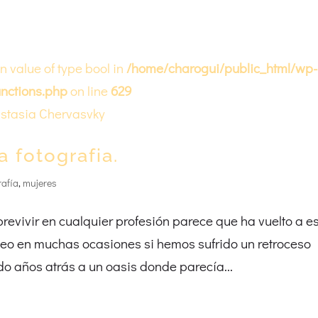
on value of type bool in
/home/charogui/public_html/wp-
nctions.php
on line
629
a fotografia.
rafía
,
mujeres
obrevivir en cualquier profesión parece que ha vuelto a e
o en muchas ocasiones si hemos sufrido un retroceso
do años atrás a un oasis donde parecía...