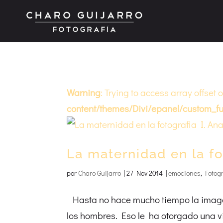
Warning
: Trying to access array offset 
content/themes/Divi/epanel/custom_fu
La maternidad en la fo
por
Charo Guijarro
|
27 Nov 2014
|
emociones
,
Fotog
Hasta no hace mucho tiempo la imagen
los hombres. Eso le ha otorgado una 