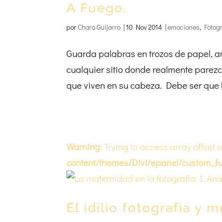
A Fuego.
por
Charo Guijarro
|
10 Nov 2014
|
emociones
,
Fotog
Guarda palabras en trozos de papel, arr
cualquier sitio donde realmente parez
que viven en su cabeza. Debe ser que l
Warning
: Trying to access array offset 
content/themes/Divi/epanel/custom_fu
El idilio fotografia y m