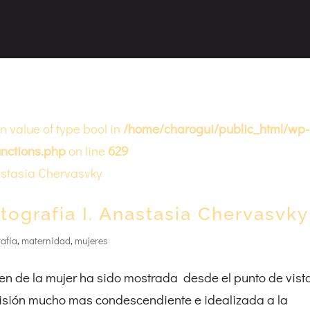
on value of type bool in
/home/charogui/public_html/wp-
nctions.php
on line
629
tografia I. Anastasia Chervasvky
rafía
,
maternidad
,
mujeres
 de la mujer ha sido mostrada desde el punto de vist
visión mucho mas condescendiente e idealizada a la