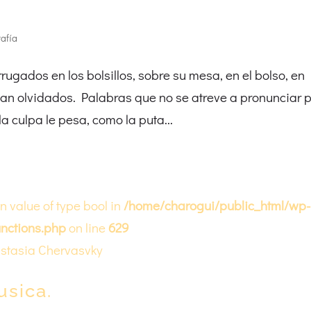
rafía
ugados en los bolsillos, sobre su mesa, en el bolso, en
can olvidados. Palabras que no se atreve a pronunciar 
a culpa le pesa, como la puta...
on value of type bool in
/home/charogui/public_html/wp-
nctions.php
on line
629
usica.