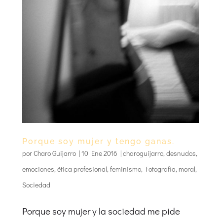
Porque soy mujer y tengo ganas.
por
Charo Guijarro
|
10 Ene 2016
|
charoguijarro
,
desnudos
,
emociones
,
ética profesional
,
feminismo
,
Fotografía
,
moral
,
Sociedad
Porque soy mujer y la sociedad me pide