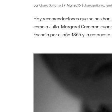
por
Charo Guijarro
|
7 Mar 2016
|
charoguijarro
,
fem
Hay recomendaciones que se nos han he
como a Julia Margaret Cameron cuando
Escocia por el año 1865 y la respuesta,