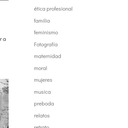
ética profesional
familia
feminismo
r a
Fotografía
maternidad
moral
mujeres
musica
preboda
relatos
retrato