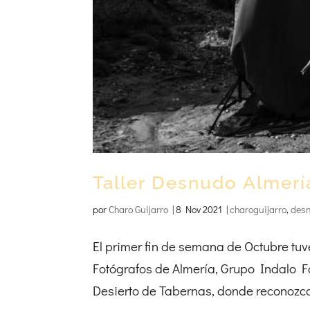
Taller Desnudo Almerí
por
Charo Guijarro
|
8 Nov 2021
|
charoguijarro
,
des
El primer fin de semana de Octubre tuve
Fotógrafos de Almería, Grupo Indalo Fot
Desierto de Tabernas, donde reconozco 