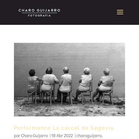
Performance La cárcel de Segovia.
por
Charo Guijarro
|
18 Abr 2022
|
charoguijarro
,