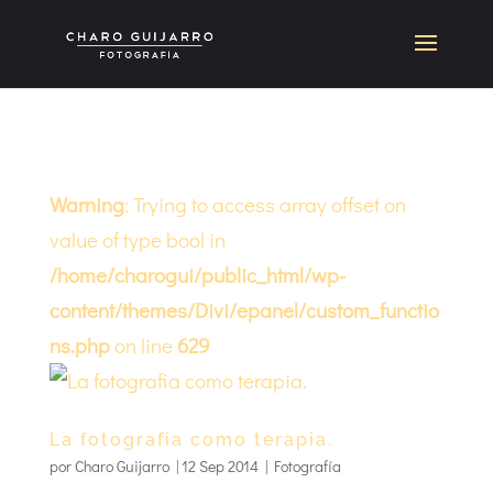
Warning
: Trying to access array offset on
value of type bool in
/home/charogui/public_html/wp-
content/themes/Divi/epanel/custom_functio
ns.php
on line
629
La fotografia como terapia.
por
Charo Guijarro
|
12 Sep 2014
|
Fotografía