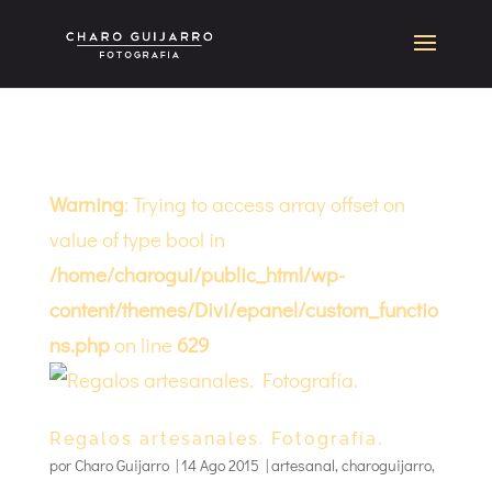
Warning
: Trying to access array offset on
value of type bool in
/home/charogui/public_html/wp-
content/themes/Divi/epanel/custom_functio
ns.php
on line
629
Regalos artesanales. Fotografía.
por
Charo Guijarro
|
14 Ago 2015
|
artesanal
,
charoguijarro
,