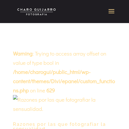
Warning
: Trying to access array offset on
value of type bool in
/home/charogui/public_html/wp-
content/themes/Divi/epanel/custom_functio
ns.php
on line
629
Razones por las que fotografiar la
sensualidad.