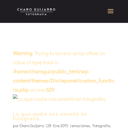
Warning
: Trying to access array offset on
value of type bool in
/home/charogui/public_html/wp-
content/themes/Divi/epanel/custom_functio
ns.php
on line
629
Lo que nadie nos enseñó en
fotografia.
por
Charo Guijarro
|
28 Ene 2015
|
emociones
,
Fotografía
,