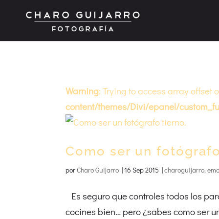
Warning
: Trying to access array offset 
content/themes/Divi/epanel/custom_fu
Como ser un fotógrafo
por
Charo Guijarro
|
16 Sep 2015
|
charoguijarro
,
emo
Es seguro que controles todos los par
cocines bien… pero ¿sabes como ser un 