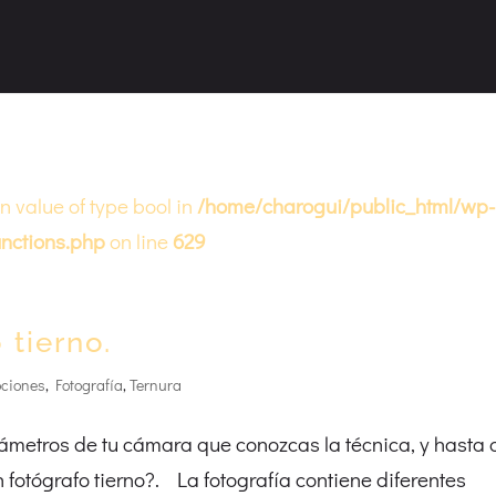
on value of type bool in
/home/charogui/public_html/wp-
nctions.php
on line
629
 tierno.
ciones
,
Fotografía
,
Ternura
ámetros de tu cámara que conozcas la técnica, y hasta
fotógrafo tierno?. La fotografía contiene diferentes