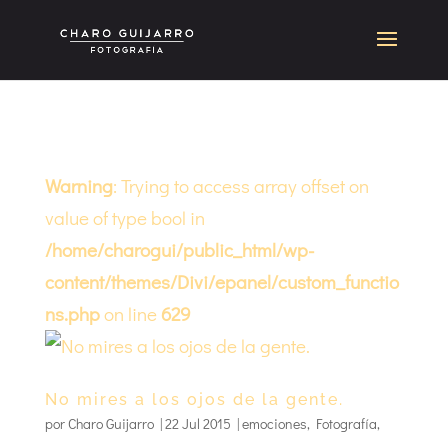
Warning
: Trying to access array offset on
value of type bool in
/home/charogui/public_html/wp-
content/themes/Divi/epanel/custom_functio
ns.php
on line
629
No mires a los ojos de la gente.
por
Charo Guijarro
|
22 Jul 2015
|
emociones
,
Fotografía
,