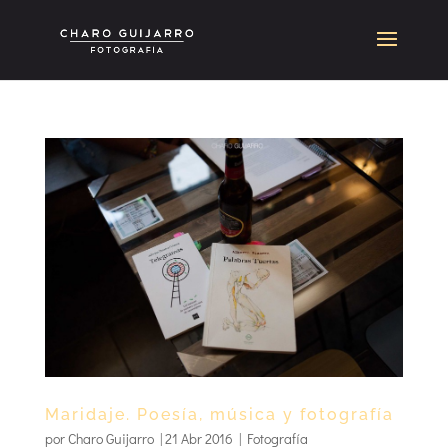
Maridaje. Poesía, música y fotografía
por
Charo Guijarro
|
21 Abr 2016
|
Fotografía