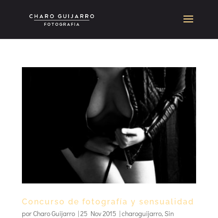
Concurso de fotografía y sensualidad
por
Charo Guijarro
|
25 Nov 2015
|
charoguijarro
,
Sin