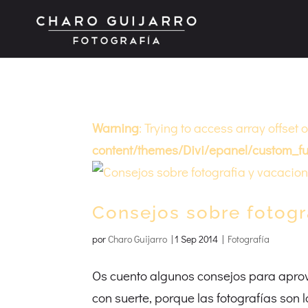
Warning
: Trying to access array offset 
content/themes/Divi/epanel/custom_fu
Consejos sobre fotogr
por
Charo Guijarro
|
1 Sep 2014
|
Fotografía
Os cuento algunos consejos para apro
con suerte, porque las fotografías son