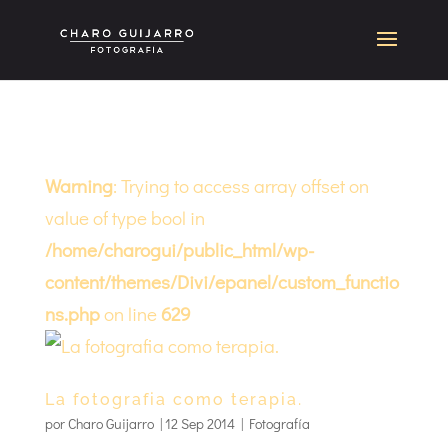
Warning
: Trying to access array offset on
value of type bool in
/home/charogui/public_html/wp-
content/themes/Divi/epanel/custom_functio
ns.php
on line
629
La fotografia como terapia.
por
Charo Guijarro
|
12 Sep 2014
|
Fotografía