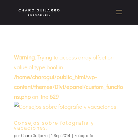
Warning
: Trying to access array offset on
value of type bool in
/home/charogui/public_html/wp-
content/themes/Divi/epanel/custom_functio
ns.php
on line
629
Consejos sobre fotografia y
vacaciones.
por
Charo Guijarro
|
1 Sep 2014
|
Fotografía