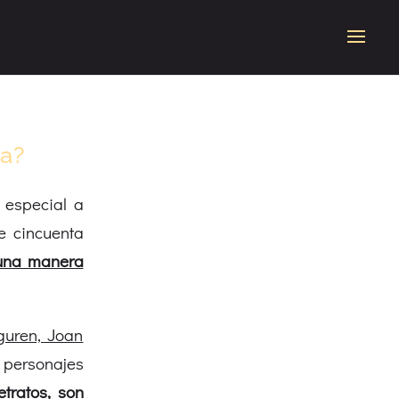
ta?
 especial a
e cincuenta
una manera
guren, Joan
y personajes
etratos, son