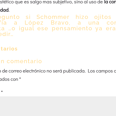
estético que es salgo mas subjetivo, sino al uso de
la con
idad
.
gunto si Schommer hizo ojitos
afía a López Bravo, a una con
sta …o igual ese pensamiento ya er
edir…
tarios
un comentario
n de correo electrónico no será publicada.
Los campos o
ados con
*
o
*