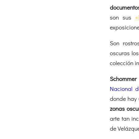
documentos
son sus
«
exposicion
Son rostr
oscuras los
colección i
Schommer
Nacional d
donde hay u
zonas oscur
arte tan in
de Velázqu