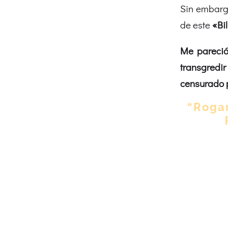
Sin embargo
de este
«Bil
Me pareci
transgredi
censurado 
“Rogar