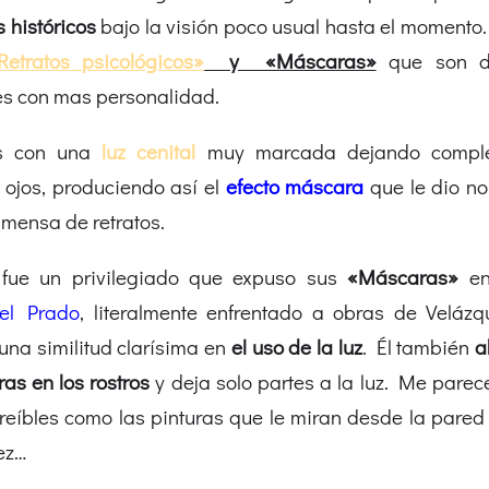
 históricos
bajo la visión poco usual hasta el momento
Retratos psicológicos»
y «Máscaras»
que son d
es con mas personalidad.
os con una
luz cenital
muy marcada dejando compl
 ojos, produciendo así el
efecto máscara
que le dio n
nmensa de retratos.
fue un privilegiado que expuso sus
«Máscaras»
en
el Prado
, literalmente enfrentado a obras de Velázq
na similitud clarísima en
el uso de la luz
. Él también
a
as en los rostros
y deja solo partes a la luz. Me pare
creíbles como las pinturas que le miran desde la pared
ez…