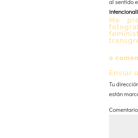
al sentido 
intencional
Me pre
fotogr
femini
transgr
0 comen
Enviar 
Tu direcció
están marc
Comentari