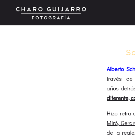
Sc
Alberto S
través de 
años detrá
diferente, 
Hizo retra
Miró, Gera
de la real