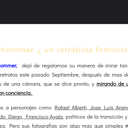
hommer, ¿ un retratista feminis
chommer
,
dejó de regalarnos su manera de mirar tan
retratos este pasado Septiembre, después de mas d
s de una cámara, que se dice pronto, y
mirando de 
con conciencia.
tos a personajes como
Rafael Alberti, Jose Luis Aran
rdo Diego, Francisco Ayala
, políticos de la transición 
eza. Pero sus fotografías son algo mas que simples
r