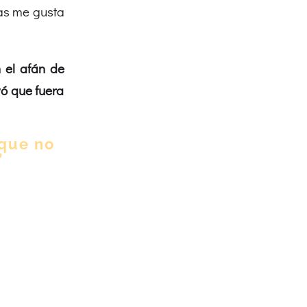
mas me gusta
n el afán de
ó que fuera
 que no
”