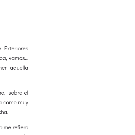
e Exteriores
opa, vamos…
er aquella
o, sobre el
da como muy
cha.
 me refiero