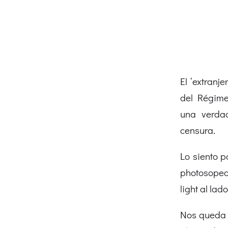
El ‘extranj
del Régime
una verd
censura.
Lo siento p
photosopea
light al la
Nos queda 