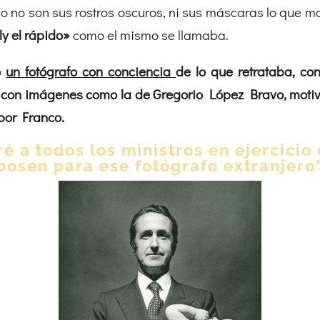
 no son sus rostros oscuros, ni sus máscaras lo que 
ly el rápido»
como el mismo se llamaba.
ó
un fotógrafo con conciencia
de lo que retrataba, co
r con imágenes como la de Gregorio López Bravo, motiv
por Franco.
é a todos los ministros en ejercicio
posen para ese fotógrafo extranjero