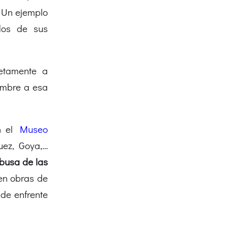
. Un ejemplo
os de sus
etamente a
ombre a esa
 el
Museo
uez, Goya,…
busa de las
cen obras de
 de enfrente